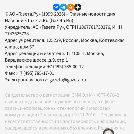
© АО «Газета.Ру» (1999-2026) – Главные новости дня
Название:
Газета.Ru
(Gazeta.Ru)
Учредитель:
АО «Газета.Ру»
, ОГРН 1067761730376, ИНН
7743625728
Адрес учредителя: 125239, Россия, Москва, Коптевская
улица, дом 67
Адрес редакции и издателя:
117105
, г.
Москва
,
Варшавское шоссе, д.9, стр.1
Телефон редакции:
+7 (495) 785-00-12
Факс:
+7 (495) 785-17-01
Электронная почта:
gazeta@gazeta.ru
Свидетельство о регистрации СМИ Эл № ФС77-67642
выдано федеральной службой по надзору в сфере
связи, информационных технологий и массовых
коммуникаций (Роскомнадзор) 10.11.2016 г. Редакция не
несет ответственности за достоверность информации,
содержащейся в рекламных объявлениях. Редакция не