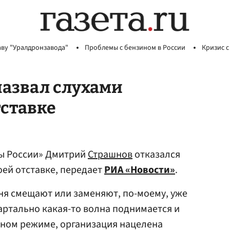
аву "Уралдронзавода"
Проблемы с бензином в России
Кризис с
назвал слухами
ставке
ы России» Дмитрий
Страшнов
отказался
оей отставке, передает
РИА «Новости»
.
ня смещают или заменяют, по-моему, уже
квартально какая-то волна поднимается и
тном режиме, организация нацелена