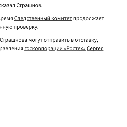
сказал Страшнов.
 время
Следственный комитет
продолжает
нную проверку.
Страшнова могут отправить в отставку,
правления
госкорпорации «Ростех»
Сергея