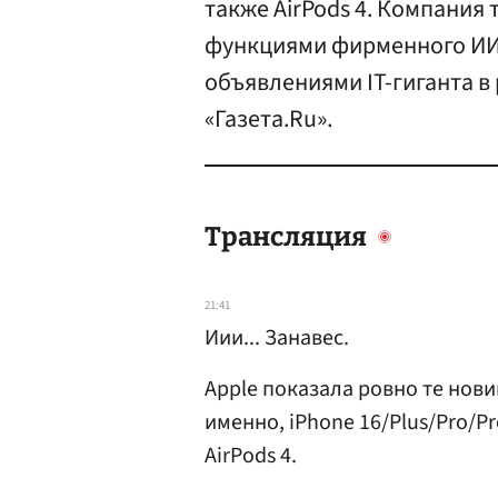
также AirPods 4. Компания
функциями фирменного ИИ Ap
объявлениями IT-гиганта в
«Газета.Ru».
Трансляция
21:41
Иии... Занавес.
Apple показала ровно те нов
именно, iPhone 16/Plus/Pro/Pr
AirPods 4.