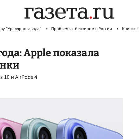
аву "Уралдронзавода"
Проблемы с бензином в России
Кризис с
ода: Apple показала
инки
s 10 и AirPods 4