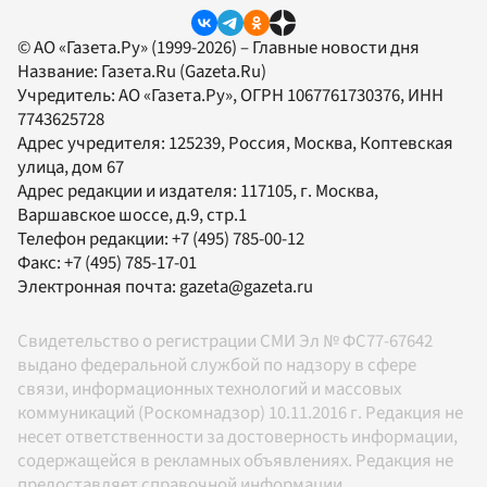
© АО «Газета.Ру» (1999-2026) – Главные новости дня
Название:
Газета.Ru
(Gazeta.Ru)
Учредитель:
АО «Газета.Ру»
, ОГРН 1067761730376, ИНН
7743625728
Адрес учредителя: 125239, Россия, Москва, Коптевская
улица, дом 67
Адрес редакции и издателя:
117105
, г.
Москва
,
Варшавское шоссе, д.9, стр.1
Телефон редакции:
+7 (495) 785-00-12
Факс:
+7 (495) 785-17-01
Электронная почта:
gazeta@gazeta.ru
Свидетельство о регистрации СМИ Эл № ФС77-67642
выдано федеральной службой по надзору в сфере
связи, информационных технологий и массовых
коммуникаций (Роскомнадзор) 10.11.2016 г. Редакция не
несет ответственности за достоверность информации,
содержащейся в рекламных объявлениях. Редакция не
предоставляет справочной информации.