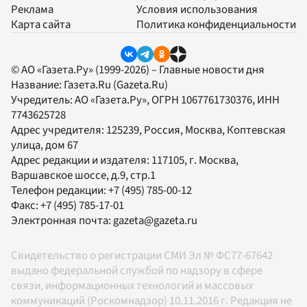
Реклама
Условия использования
Карта сайта
Политика конфиденциальности
© АО «Газета.Ру» (1999-2026) – Главные новости дня
Название:
Газета.Ru
(Gazeta.Ru)
Учредитель:
АО «Газета.Ру»
, ОГРН 1067761730376, ИНН
7743625728
Адрес учредителя: 125239, Россия, Москва, Коптевская
улица, дом 67
Адрес редакции и издателя:
117105
, г.
Москва
,
Варшавское шоссе, д.9, стр.1
Телефон редакции:
+7 (495) 785-00-12
Факс:
+7 (495) 785-17-01
Электронная почта:
gazeta@gazeta.ru
Свидетельство о регистрации СМИ Эл № ФС77-67642
выдано федеральной службой по надзору в сфере
связи, информационных технологий и массовых
коммуникаций (Роскомнадзор) 10.11.2016 г. Редакция не