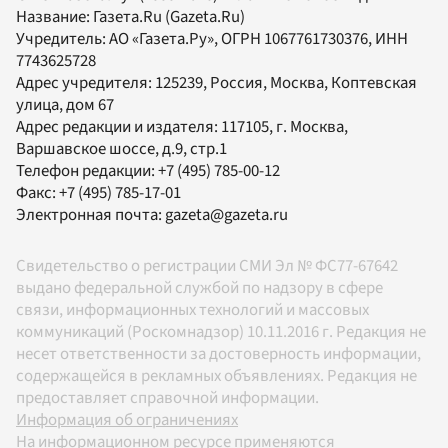
Название:
Газета.Ru
(Gazeta.Ru)
Учредитель:
АО «Газета.Ру»
, ОГРН 1067761730376, ИНН
7743625728
Адрес учредителя: 125239, Россия, Москва, Коптевская
улица, дом 67
Адрес редакции и издателя:
117105
, г.
Москва
,
Варшавское шоссе, д.9, стр.1
Телефон редакции:
+7 (495) 785-00-12
Факс:
+7 (495) 785-17-01
Электронная почта:
gazeta@gazeta.ru
Свидетельство о регистрации СМИ Эл № ФС77-67642
выдано федеральной службой по надзору в сфере
связи, информационных технологий и массовых
коммуникаций (Роскомнадзор) 10.11.2016 г. Редакция не
несет ответственности за достоверность информации,
содержащейся в рекламных объявлениях. Редакция не
предоставляет справочной информации.
Информация об ограничениях
На информационном ресурсе применяются