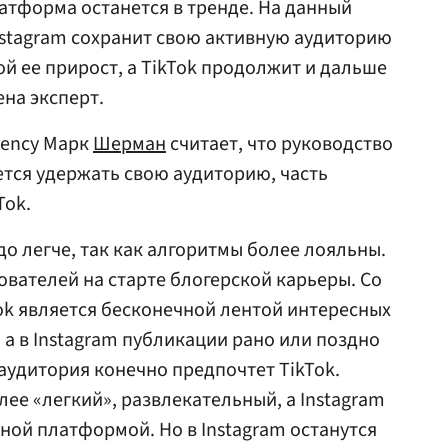
атформа останется в тренде. На данный
nstagram сохранит свою активную аудиторию
ой ее прирост, а TikTok продолжит и дальше
ена эксперт.
gency Марк
Шерман
считает, что руководство
ется удержать свою аудиторию, часть
Tok.
до легче, так как алгоритмы более лояльны.
ователей на старте блогерской карьеры. Со
ok является бесконечной лентой интересных
а в Instagram публикации рано или поздно
удитория конечно предпочтет TikTok.
ее «легкий», развлекательный, а Instagram
ой платформой. Но в Instagram останутся