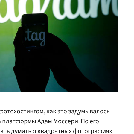
 фотохостингом, как это задумывалось
а платформы Адам Моссери. По его
тать думать о квадратных фотографиях