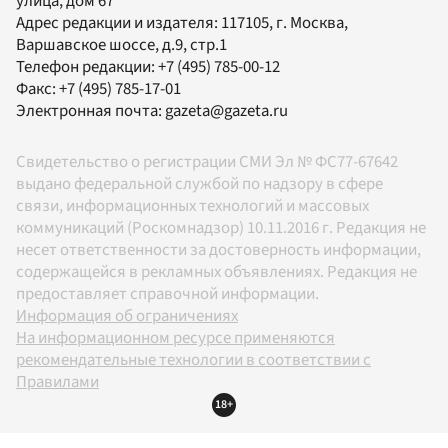
улица, дом 67
Адрес редакции и издателя:
117105
, г.
Москва
,
Варшавское шоссе, д.9, стр.1
Телефон редакции:
+7 (495) 785-00-12
Факс:
+7 (495) 785-17-01
Электронная почта:
gazeta@gazeta.ru
Свидетельство о регистрации СМИ Эл № ФС77-67642
выдано федеральной службой по надзору в сфере
связи, информационных технологий и массовых
коммуникаций (Роскомнадзор) 10.11.2016 г. Редакция не
несет ответственности за достоверность информации,
содержащейся в рекламных объявлениях. Редакция не
предоставляет справочной информации.
Информация об ограничениях
На информационном ресурсе применяются
рекомендательные технологии в соответствии с
Правилами
18+