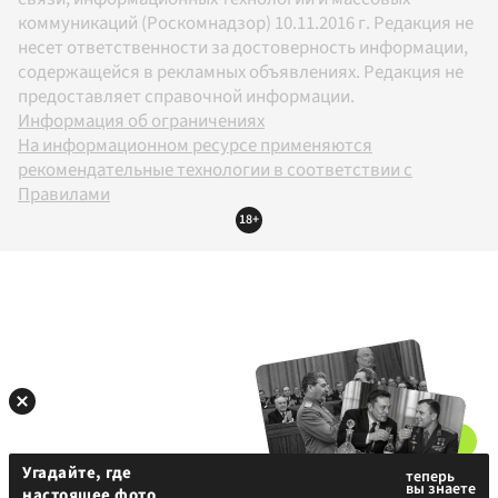
коммуникаций (Роскомнадзор) 10.11.2016 г. Редакция не
несет ответственности за достоверность информации,
содержащейся в рекламных объявлениях. Редакция не
предоставляет справочной информации.
Информация об ограничениях
На информационном ресурсе применяются
рекомендательные технологии в соответствии с
Правилами
18+
Угадайте, где
настоящее фото