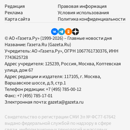
Редакция
Правовая информация
Реклама
Условия использования
Карта сайта
Политика конфиденциальности
© АО «Газета.Ру» (1999-2026) – Главные новости дня
Название:
Газета.Ru
(Gazeta.Ru)
Учредитель:
АО «Газета.Ру»
, ОГРН 1067761730376, ИНН
7743625728
Адрес учредителя: 125239, Россия, Москва, Коптевская
улица, дом 67
Адрес редакции и издателя:
117105
, г.
Москва
,
Варшавское шоссе, д.9, стр.1
Телефон редакции:
+7 (495) 785-00-12
Факс:
+7 (495) 785-17-01
Электронная почта:
gazeta@gazeta.ru
Свидетельство о регистрации СМИ Эл № ФС77-67642
выдано федеральной службой по надзору в сфере
связи, информационных технологий и массовых