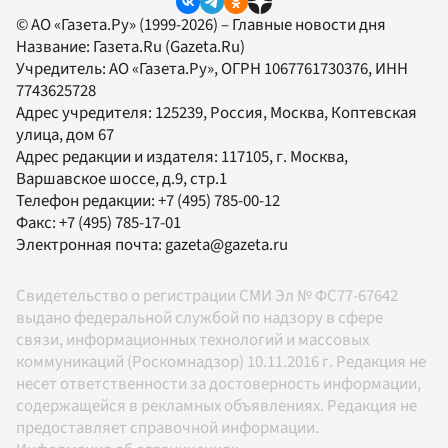
© АО «Газета.Ру» (1999-2026) – Главные новости дня
Название:
Газета.Ru
(Gazeta.Ru)
Учредитель:
АО «Газета.Ру»
, ОГРН 1067761730376, ИНН
7743625728
Адрес учредителя: 125239, Россия, Москва, Коптевская
улица, дом 67
Адрес редакции и издателя:
117105
, г.
Москва
,
Варшавское шоссе, д.9, стр.1
Телефон редакции:
+7 (495) 785-00-12
Факс:
+7 (495) 785-17-01
Электронная почта:
gazeta@gazeta.ru
Свидетельство о регистрации СМИ Эл № ФС77-67642
выдано федеральной службой по надзору в сфере
связи, информационных технологий и массовых
коммуникаций (Роскомнадзор) 10.11.2016 г. Редакция не
несет ответственности за достоверность информации,
содержащейся в рекламных объявлениях. Редакция не
предоставляет справочной информации.