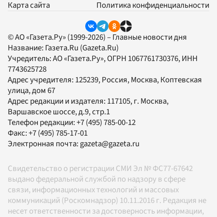
Карта сайта
Политика конфиденциальности
© АО «Газета.Ру» (1999-2026) – Главные новости дня
Название:
Газета.Ru
(Gazeta.Ru)
Учредитель:
АО «Газета.Ру»
, ОГРН 1067761730376, ИНН
7743625728
Адрес учредителя: 125239, Россия, Москва, Коптевская
улица, дом 67
Адрес редакции и издателя:
117105
, г.
Москва
,
Варшавское шоссе, д.9, стр.1
Телефон редакции:
+7 (495) 785-00-12
Факс:
+7 (495) 785-17-01
Электронная почта:
gazeta@gazeta.ru
Свидетельство о регистрации СМИ Эл № ФС77-67642
выдано федеральной службой по надзору в сфере
связи, информационных технологий и массовых
коммуникаций (Роскомнадзор) 10.11.2016 г. Редакция не
несет ответственности за достоверность информации,