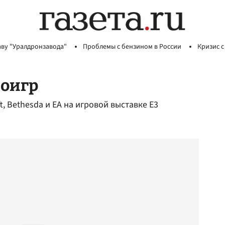
аву "Уралдронзавода"
Проблемы с бензином в России
Кризис с
еоигр
t, Bethesda и EA на игровой выставке E3