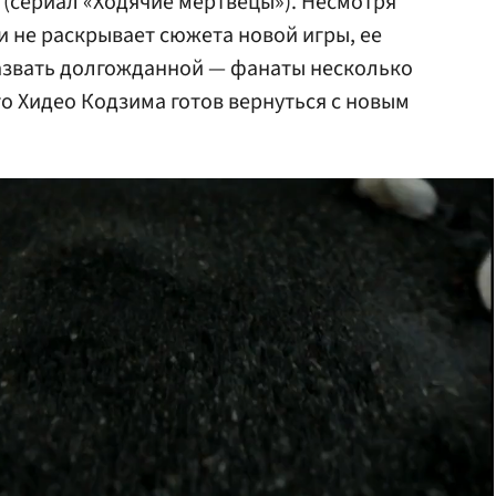
(сериал «Ходячие мертвецы»). Несмотря
и не раскрывает сюжета новой игры, ее
назвать долгожданной — фанаты несколько
что Хидео Кодзима готов вернуться с новым