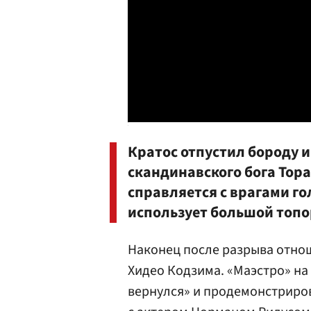
00:00
/
09:58
Кратос отпустил бороду и
скандинавского бога Тора
справляется с врагами го
использует большой топо
Наконец после разрыва отно
Хидео Кодзима. «Маэстро» на
вернулся» и продемонстриров