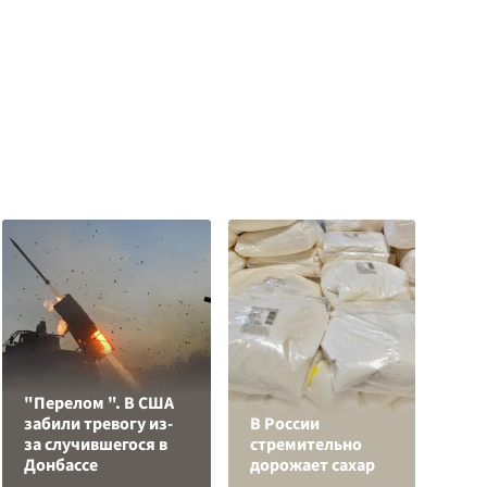
"Перелом ". В США
К
забили тревогу из-
В России
Л
за случившегося в
стремительно
К
Донбассе
дорожает сахар
с