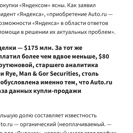
покупки «Яндексом» ясны. Как заявил
зидент «Яндекса», «приобретение Auto.ru —
озможности «Яндекса» в области ответов
помощи в решении их актуальных проблем».
елки — $175 млн. За тот же
платил более чем вдвое меньше, $80
рутюновой, старшего аналитика
Rye, Man & Gor Securities, столь
обусловлена именно тем, что Auto.ru
аза данных купли-продажи
ольшую долю составляет известность
uto.ru — органический (неоплачиваемый. —