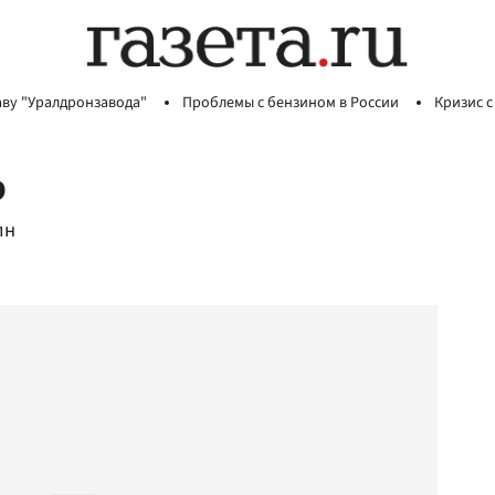
аву "Уралдронзавода"
Проблемы с бензином в России
Кризис с
о
лн