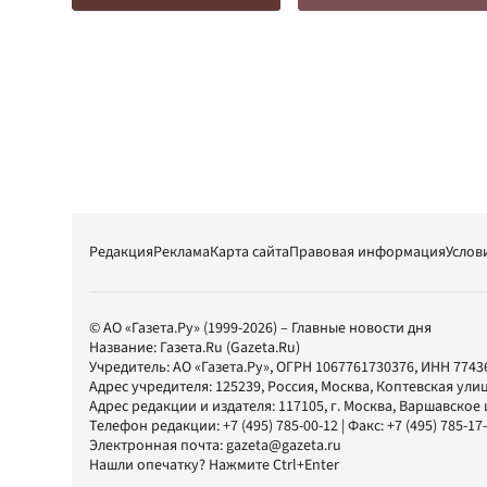
Редакция
Реклама
Карта сайта
Правовая информация
Услов
© АО «Газета.Ру» (1999-2026) – Главные новости дня
Название:
Газета.Ru
(Gazeta.Ru)
Учредитель:
АО «Газета.Ру»
, ОГРН 1067761730376, ИНН 7743
Адрес учредителя: 125239, Россия, Москва, Коптевская улиц
Адрес редакции и издателя:
117105
, г.
Москва
,
Варшавское шо
Телефон редакции:
+7 (495) 785-00-12
| Факс:
+7 (495) 785-17
Электронная почта:
gazeta@gazeta.ru
Нашли опечатку? Нажмите Ctrl+Enter