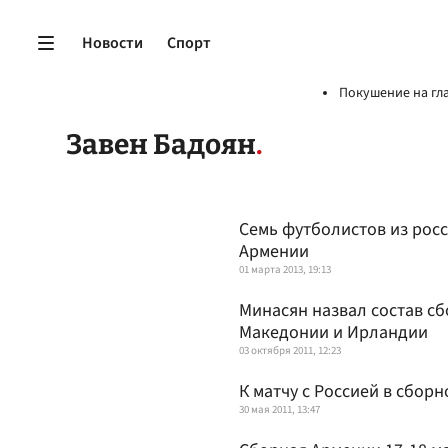
Новости
Спорт
Покушение на гл
Завен Бадоян
Семь футболистов из рос
Армении
01 марта 2013, 19:13
Минасян назвал состав с
Македонии и Ирландии
03 октября 2011, 12:23
К матчу с Россией в сбор
30 мая 2011, 13:47