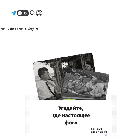
Авторизоваться
 мигрантами в Сеуте
Угадайте,
где настоящее
фото