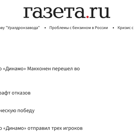
аву "Уралдронзавода"
Проблемы с бензином в России
Кризис с
о «Динамо» Макконен перешел во
рафт отказов
ческую победу
о «Динамо» отправил трех игроков