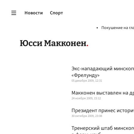
Новости
Спорт
Покушение на гл
Юсси Макконен
Экс-нападающий минског
«Фрелунду»
05 декабря 2009, 12:31
Макконен выставлен на д
24 ноября 2009, 15:12
Президент принес истори
30 октября 2009, 23:08
Тренерский штаб минског