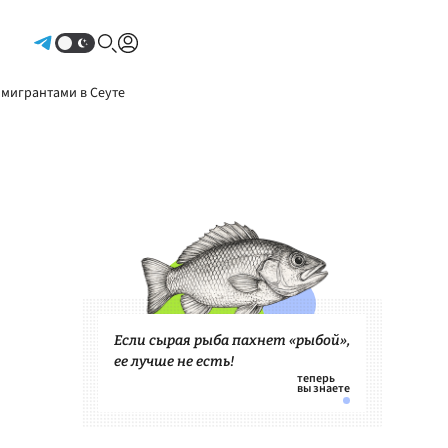
Авторизоваться
 мигрантами в Сеуте
Если сырая рыба пахнет «рыбой»,
ее лучше не есть!