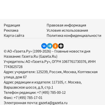
Редакция
Правовая информация
Реклама
Условия использования
Карта сайта
Политика конфиденциальности
© АО «Газета.Ру» (1999-2026) – Главные новости дня
Название:
Газета.Ru
(Gazeta.Ru)
Учредитель:
АО «Газета.Ру»
, ОГРН 1067761730376, ИНН
7743625728
Адрес учредителя: 125239, Россия, Москва, Коптевская
улица, дом 67
Адрес редакции и издателя:
117105
, г.
Москва
,
Варшавское шоссе, д.9, стр.1
Телефон редакции:
+7 (495) 785-00-12
Факс:
+7 (495) 785-17-01
Электронная почта:
gazeta@gazeta.ru