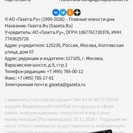
© АО «Газета.Ру» (1999-2026) – Главные новости дня
Название:
Газета.Ru
(Gazeta.Ru)
Учредитель:
АО «Газета.Ру»
, ОГРН 1067761730376, ИНН
7743625728
Адрес учредителя: 125239, Россия, Москва, Коптевская
улица, дом 67
Адрес редакции и издателя:
117105
, г.
Москва
,
Варшавское шоссе, д.9, стр.1
Телефон редакции:
+7 (495) 785-00-12
Факс:
+7 (495) 785-17-01
Электронная почта:
gazeta@gazeta.ru
Свидетельство о регистрации СМИ Эл № ФС77-67642
выдано федеральной службой по надзору в сфере
связи, информационных технологий и массовых
коммуникаций (Роскомнадзор) 10.11.2016 г. Редакция не
несет ответственности за достоверность информации,
содержащейся в рекламных объявлениях. Редакция не