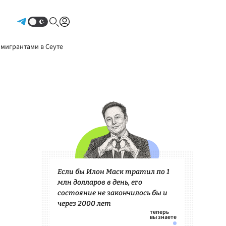
Авторизоваться
 мигрантами в Сеуте
Если бы Илон Маск тратил по 1
млн долларов в день, его
состояние не закончилось бы и
через 2000 лет