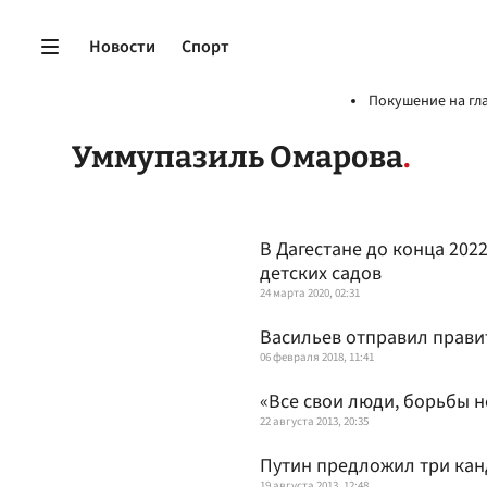
Новости
Спорт
Покушение на гл
Уммупазиль Омарова
В Дагестане до конца 202
детских садов
24 марта 2020, 02:31
Васильев отправил правит
06 февраля 2018, 11:41
«Все свои люди, борьбы н
22 августа 2013, 20:35
Путин предложил три кан
19 августа 2013, 12:48