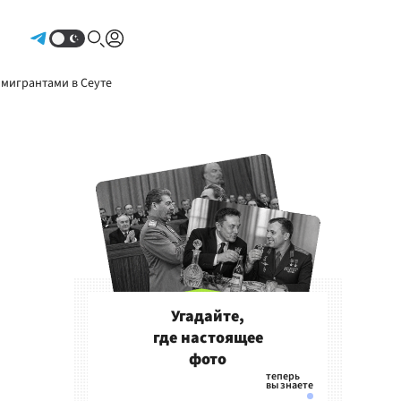
Авторизоваться
 мигрантами в Сеуте
Угадайте,
где настоящее
фото