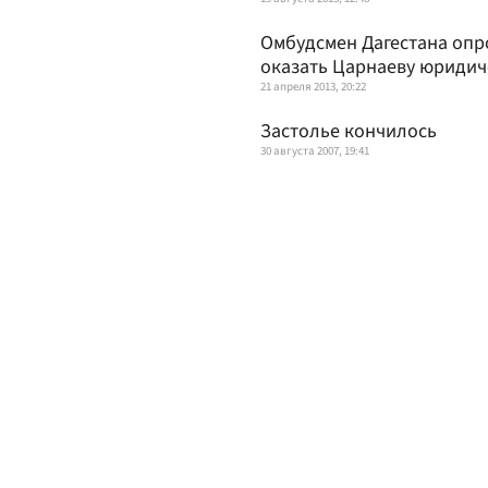
Омбудсмен Дагестана опр
оказать Царнаеву юриди
21 апреля 2013, 20:22
Застолье кончилось
30 августа 2007, 19:41