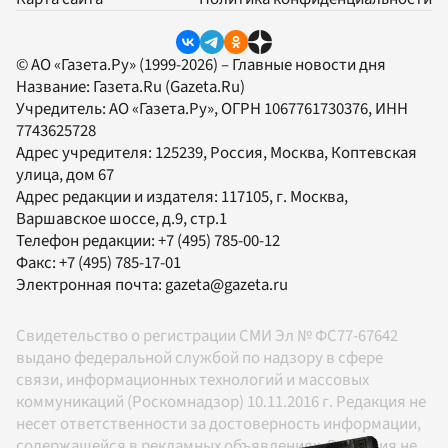
© АО «Газета.Ру» (1999-2026) – Главные новости дня
Название:
Газета.Ru
(Gazeta.Ru)
Учредитель:
АО «Газета.Ру»
, ОГРН 1067761730376, ИНН
7743625728
Адрес учредителя: 125239, Россия, Москва, Коптевская
улица, дом 67
Адрес редакции и издателя:
117105
, г.
Москва
,
Варшавское шоссе, д.9, стр.1
Телефон редакции:
+7 (495) 785-00-12
Факс:
+7 (495) 785-17-01
Электронная почта:
gazeta@gazeta.ru
Свидетельство о регистрации СМИ Эл № ФС77-67642
выдано федеральной службой по надзору в сфере
связи, информационных технологий и массовых
коммуникаций (Роскомнадзор) 10.11.2016 г. Редакция не
несет ответственности за достоверность информации,
содержащейся в рекламных объявлениях. Редакция не