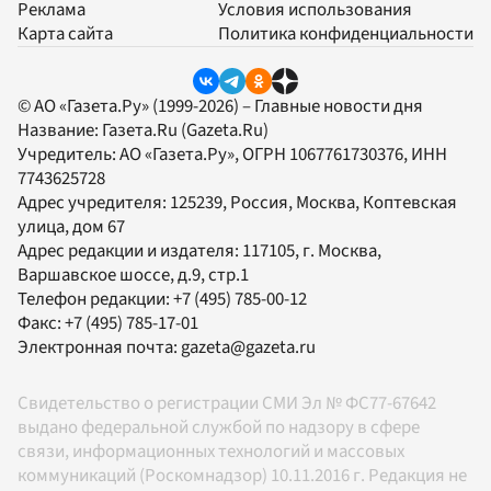
Реклама
Условия использования
Карта сайта
Политика конфиденциальности
© АО «Газета.Ру» (1999-2026) – Главные новости дня
Название:
Газета.Ru
(Gazeta.Ru)
Учредитель:
АО «Газета.Ру»
, ОГРН 1067761730376, ИНН
7743625728
Адрес учредителя: 125239, Россия, Москва, Коптевская
улица, дом 67
Адрес редакции и издателя:
117105
, г.
Москва
,
Варшавское шоссе, д.9, стр.1
Телефон редакции:
+7 (495) 785-00-12
Факс:
+7 (495) 785-17-01
Электронная почта:
gazeta@gazeta.ru
Свидетельство о регистрации СМИ Эл № ФС77-67642
выдано федеральной службой по надзору в сфере
связи, информационных технологий и массовых
коммуникаций (Роскомнадзор) 10.11.2016 г. Редакция не