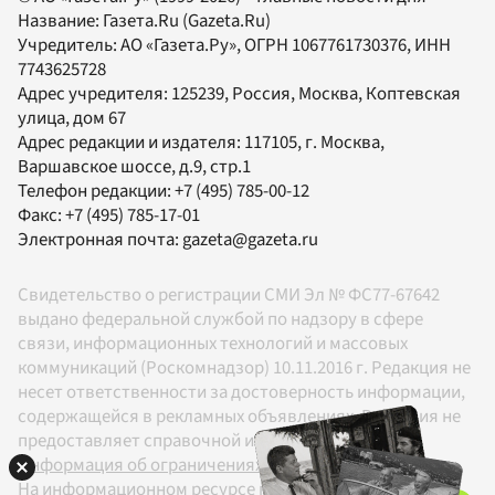
Название:
Газета.Ru
(Gazeta.Ru)
Учредитель:
АО «Газета.Ру»
, ОГРН 1067761730376, ИНН
7743625728
Адрес учредителя: 125239, Россия, Москва, Коптевская
улица, дом 67
Адрес редакции и издателя:
117105
, г.
Москва
,
Варшавское шоссе, д.9, стр.1
Телефон редакции:
+7 (495) 785-00-12
Факс:
+7 (495) 785-17-01
Электронная почта:
gazeta@gazeta.ru
Свидетельство о регистрации СМИ Эл № ФС77-67642
выдано федеральной службой по надзору в сфере
связи, информационных технологий и массовых
коммуникаций (Роскомнадзор) 10.11.2016 г. Редакция не
несет ответственности за достоверность информации,
содержащейся в рекламных объявлениях. Редакция не
предоставляет справочной информации.
Информация об ограничениях
На информационном ресурсе применяются