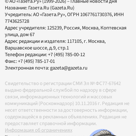
© АО «Газета.Ру» (1999-2026) – Главные новости дня
Название:
Газета.Ru
(Gazeta.Ru)
Учредитель:
АО «Газета.Ру»
, ОГРН 1067761730376, ИНН
7743625728
Адрес учредителя: 125239, Россия, Москва, Коптевская
улица, дом 67
Адрес редакции и издателя:
117105
, г.
Москва
,
Варшавское шоссе, д.9, стр.1
Телефон редакции:
+7 (495) 785-00-12
Факс:
+7 (495) 785-17-01
Электронная почта:
gazeta@gazeta.ru
Свидетельство о регистрации СМИ Эл № ФС77-67642
выдано федеральной службой по надзору в сфере
связи, информационных технологий и массовых
коммуникаций (Роскомнадзор) 10.11.2016 г. Редакция не
несет ответственности за достоверность информации,
содержащейся в рекламных объявлениях. Редакция не
предоставляет справочной информации.
Информация об ограничениях