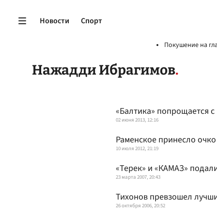
Новости
Спорт
Покушение на гл
Нажадди Ибрагимов
«Балтика» попрощается с
02 июня 2013, 12:16
Раменское принесло очко
10 июля 2012, 21:19
«Терек» и «КАМАЗ» подали
23 марта 2007, 20:43
Тихонов превзошел лучш
26 октября 2006, 20:52