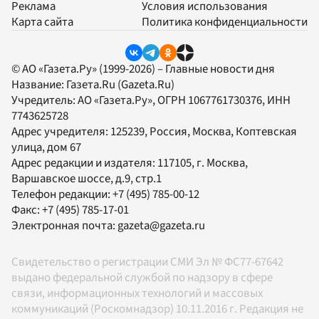
Реклама
Условия использования
Карта сайта
Политика конфиденциальности
© АО «Газета.Ру» (1999-2026) – Главные новости дня
Название:
Газета.Ru
(Gazeta.Ru)
Учредитель:
АО «Газета.Ру»
, ОГРН 1067761730376, ИНН
7743625728
Адрес учредителя: 125239, Россия, Москва, Коптевская
улица, дом 67
Адрес редакции и издателя:
117105
, г.
Москва
,
Варшавское шоссе, д.9, стр.1
Телефон редакции:
+7 (495) 785-00-12
Факс:
+7 (495) 785-17-01
Электронная почта:
gazeta@gazeta.ru
Свидетельство о регистрации СМИ Эл № ФС77-67642
выдано федеральной службой по надзору в сфере
связи, информационных технологий и массовых
коммуникаций (Роскомнадзор) 10.11.2016 г. Редакция не