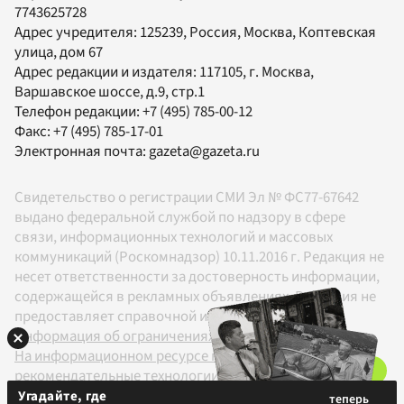
7743625728
Адрес учредителя: 125239, Россия, Москва, Коптевская
улица, дом 67
Адрес редакции и издателя:
117105
, г.
Москва
,
Варшавское шоссе, д.9, стр.1
Телефон редакции:
+7 (495) 785-00-12
Факс:
+7 (495) 785-17-01
Электронная почта:
gazeta@gazeta.ru
Свидетельство о регистрации СМИ Эл № ФС77-67642
выдано федеральной службой по надзору в сфере
связи, информационных технологий и массовых
коммуникаций (Роскомнадзор) 10.11.2016 г. Редакция не
несет ответственности за достоверность информации,
содержащейся в рекламных объявлениях. Редакция не
предоставляет справочной информации.
Информация об ограничениях
На информационном ресурсе применяются
рекомендательные технологии в соответствии с
Правилами
Угадайте, где