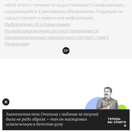
несет ответственности за достоверность информации,
содержащейся в рекламных объявлениях. Редакция не
предоставляет справочной информации.
Информация об ограничениях
На информационном ресурсе применяются
рекомендательные технологии в соответствии с
Правилами
18+
Знаменитая поза Сталина с ладонью за пазухой
была не ради образа — так он маскировал
искалеченную в детстве руку