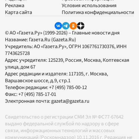
Реклама
Условия использования
Карта сайта
Политика конфиденциальности
© АО «Газета.Ру» (1999-2026) – Главные новости дня
Название:
Газета.Ru
(Gazeta.Ru)
Учредитель:
АО «Газета.Ру»
, ОГРН 1067761730376, ИНН
7743625728
Адрес учредителя: 125239, Россия, Москва, Коптевская
улица, дом 67
Адрес редакции и издателя:
117105
, г.
Москва
,
Варшавское шоссе, д.9, стр.1
Телефон редакции:
+7 (495) 785-00-12
Факс:
+7 (495) 785-17-01
Электронная почта:
gazeta@gazeta.ru
Свидетельство о регистрации СМИ Эл № ФС77-67642
выдано федеральной службой по надзору в сфере
связи, информационных технологий и массовых
коммуникаций (Роскомнадзор) 10.11.2016 г. Редакция не