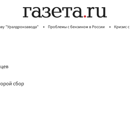
аву "Уралдронзавода"
Проблемы с бензином в России
Кризис с
нцев
торой сбор