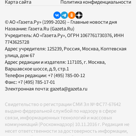
Карта сайта
Политика конфиденциальности
© АО «Газета.Ру» (1999-2026) – Главные новости дня
Название:
Газета.Ru
(Gazeta.Ru)
Учредитель:
АО «Газета.Ру»
, ОГРН 1067761730376, ИНН
7743625728
Адрес учредителя: 125239, Россия, Москва, Коптевская
улица, дом 67
Адрес редакции и издателя:
117105
, г.
Москва
,
Варшавское шоссе, д.9, стр.1
Телефон редакции:
+7 (495) 785-00-12
Факс:
+7 (495) 785-17-01
Электронная почта:
gazeta@gazeta.ru
Свидетельство о регистрации СМИ Эл № ФС77-67642
выдано федеральной службой по надзору в сфере
связи, информационных технологий и массовых
коммуникаций (Роскомнадзор) 10.11.2016 г. Редакция не
несет ответственности за достоверность информации,