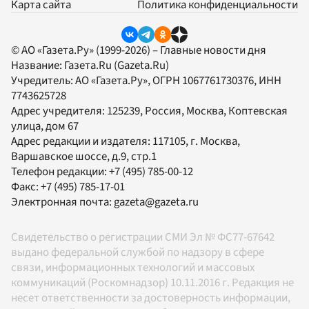
Карта сайта
Политика конфиденциальности
© АО «Газета.Ру» (1999-2026) – Главные новости дня
Название:
Газета.Ru
(Gazeta.Ru)
Учредитель:
АО «Газета.Ру»
, ОГРН 1067761730376, ИНН
7743625728
Адрес учредителя: 125239, Россия, Москва, Коптевская
улица, дом 67
Адрес редакции и издателя:
117105
, г.
Москва
,
Варшавское шоссе, д.9, стр.1
Телефон редакции:
+7 (495) 785-00-12
Факс:
+7 (495) 785-17-01
Электронная почта:
gazeta@gazeta.ru
Свидетельство о регистрации СМИ Эл № ФС77-67642
выдано федеральной службой по надзору в сфере
связи, информационных технологий и массовых
коммуникаций (Роскомнадзор) 10.11.2016 г. Редакция не
несет ответственности за достоверность информации,