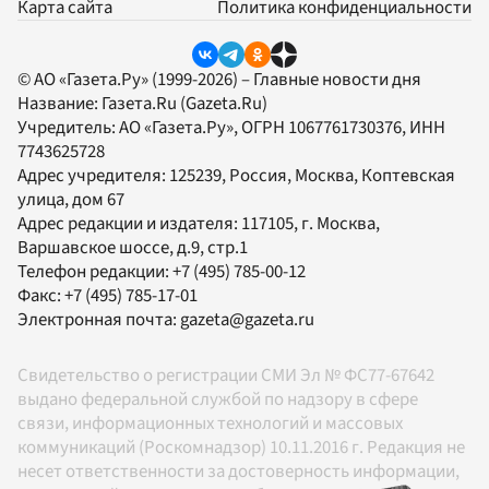
Карта сайта
Политика конфиденциальности
© АО «Газета.Ру» (1999-2026) – Главные новости дня
Название:
Газета.Ru
(Gazeta.Ru)
Учредитель:
АО «Газета.Ру»
, ОГРН 1067761730376, ИНН
7743625728
Адрес учредителя: 125239, Россия, Москва, Коптевская
улица, дом 67
Адрес редакции и издателя:
117105
, г.
Москва
,
Варшавское шоссе, д.9, стр.1
Телефон редакции:
+7 (495) 785-00-12
Факс:
+7 (495) 785-17-01
Электронная почта:
gazeta@gazeta.ru
Свидетельство о регистрации СМИ Эл № ФС77-67642
выдано федеральной службой по надзору в сфере
связи, информационных технологий и массовых
коммуникаций (Роскомнадзор) 10.11.2016 г. Редакция не
несет ответственности за достоверность информации,