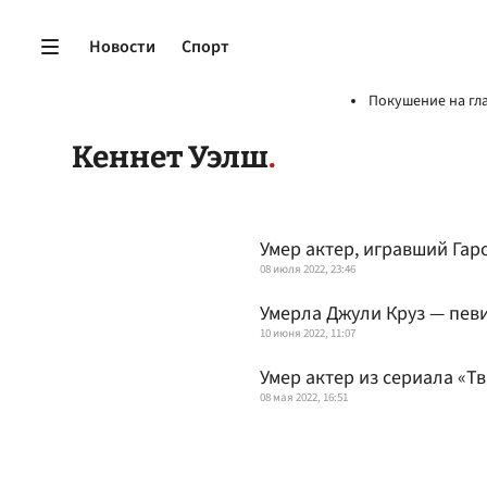
Новости
Спорт
Покушение на гл
Кеннет Уэлш
Умер актер, игравший Гар
08 июля 2022, 23:46
Умерла Джули Круз — пев
10 июня 2022, 11:07
Умер актер из сериала «Т
08 мая 2022, 16:51