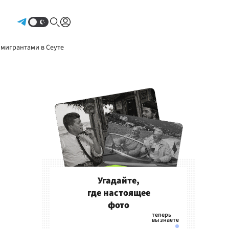
Авторизоваться
 мигрантами в Сеуте
Угадайте,
где настоящее
фото