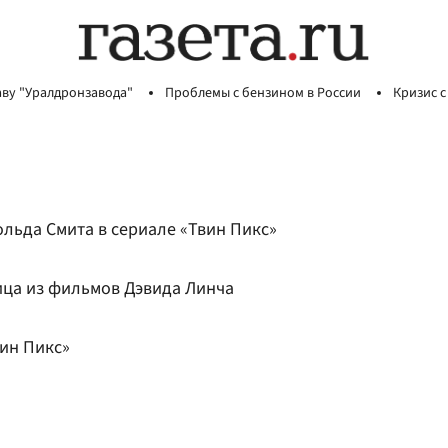
аву "Уралдронзавода"
Проблемы с бензином в России
Кризис с
ольда Смита в сериале «Твин Пикс»
ица из фильмов Дэвида Линча
вин Пикс»