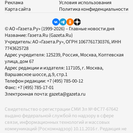
Реклама
Условия использования
Карта сайта
Политика конфиденциальности
© АО «Газета.Ру» (1999-2026) – Главные новости дня
Название:
Газета.Ru
(Gazeta.Ru)
Учредитель:
АО «Газета.Ру»
, ОГРН 1067761730376, ИНН
7743625728
Адрес учредителя: 125239, Россия, Москва, Коптевская
улица, дом 67
Адрес редакции и издателя:
117105
, г.
Москва
,
Варшавское шоссе, д.9, стр.1
Телефон редакции:
+7 (495) 785-00-12
Факс:
+7 (495) 785-17-01
Электронная почта:
gazeta@gazeta.ru
Свидетельство о регистрации СМИ Эл № ФС77-67642
выдано федеральной службой по надзору в сфере
связи, информационных технологий и массовых
коммуникаций (Роскомнадзор) 10.11.2016 г. Редакция не