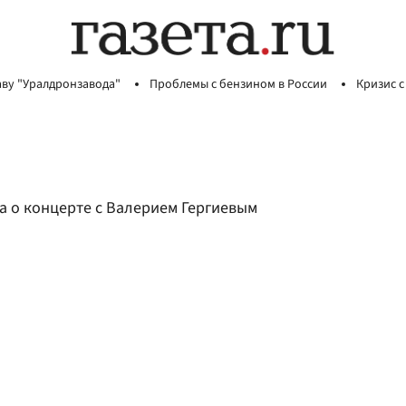
аву "Уралдронзавода"
Проблемы с бензином в России
Кризис с
а о концерте с Валерием Гергиевым