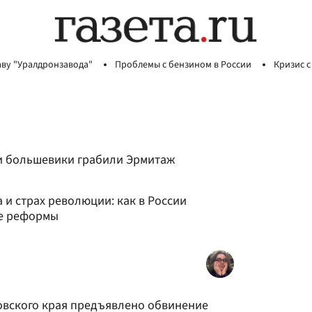
аву "Уралдронзавода"
Проблемы с бензином в России
Кризис с
 и большевики грабили Эрмитаж
 и страх революции: как в России
е реформы
вского края предъявлено обвинение