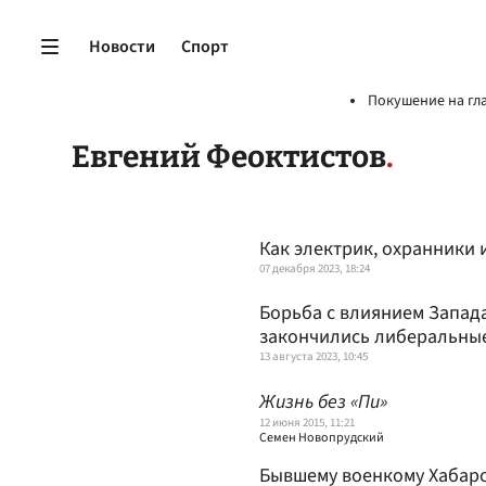
Новости
Спорт
Покушение на гл
Евгений Феоктистов
Как электрик, охранники
07 декабря 2023, 18:24
Борьба с влиянием Запада
закончились либеральны
13 августа 2023, 10:45
Жизнь без «Пи»
12 июня 2015, 11:21
Семен Новопрудский
Бывшему военкому Хабаро