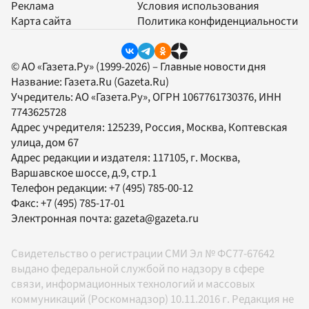
Реклама
Условия использования
Карта сайта
Политика конфиденциальности
© АО «Газета.Ру» (1999-2026) – Главные новости дня
Название:
Газета.Ru
(Gazeta.Ru)
Учредитель:
АО «Газета.Ру»
, ОГРН 1067761730376, ИНН
7743625728
Адрес учредителя: 125239, Россия, Москва, Коптевская
улица, дом 67
Адрес редакции и издателя:
117105
, г.
Москва
,
Варшавское шоссе, д.9, стр.1
Телефон редакции:
+7 (495) 785-00-12
Факс:
+7 (495) 785-17-01
Электронная почта:
gazeta@gazeta.ru
Свидетельство о регистрации СМИ Эл № ФС77-67642
выдано федеральной службой по надзору в сфере
связи, информационных технологий и массовых
коммуникаций (Роскомнадзор) 10.11.2016 г. Редакция не