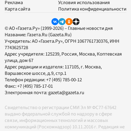
Реклама
Условия использования
Карта сайта
Политика конфиденциальности
© АО «Газета.Ру» (1999-2026) – Главные новости дня
Название:
Газета.Ru
(Gazeta.Ru)
Учредитель:
АО «Газета.Ру»
, ОГРН 1067761730376, ИНН
7743625728
Адрес учредителя: 125239, Россия, Москва, Коптевская
улица, дом 67
Адрес редакции и издателя:
117105
, г.
Москва
,
Варшавское шоссе, д.9, стр.1
Телефон редакции:
+7 (495) 785-00-12
Факс:
+7 (495) 785-17-01
Электронная почта:
gazeta@gazeta.ru
Свидетельство о регистрации СМИ Эл № ФС77-67642
выдано федеральной службой по надзору в сфере
связи, информационных технологий и массовых
коммуникаций (Роскомнадзор) 10.11.2016 г. Редакция не