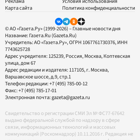
Реклама
Условия использования
Карта сайта
Политика конфиденциальности
© АО «Газета.Ру» (1999-2026) – Главные новости дня
Название:
Газета.Ru
(Gazeta.Ru)
Учредитель:
АО «Газета.Ру»
, ОГРН 1067761730376, ИНН
7743625728
Адрес учредителя: 125239, Россия, Москва, Коптевская
улица, дом 67
Адрес редакции и издателя:
117105
, г.
Москва
,
Варшавское шоссе, д.9, стр.1
Телефон редакции:
+7 (495) 785-00-12
Факс:
+7 (495) 785-17-01
Электронная почта:
gazeta@gazeta.ru
Свидетельство о регистрации СМИ Эл № ФС77-67642
выдано федеральной службой по надзору в сфере
связи, информационных технологий и массовых
коммуникаций (Роскомнадзор) 10.11.2016 г. Редакция не