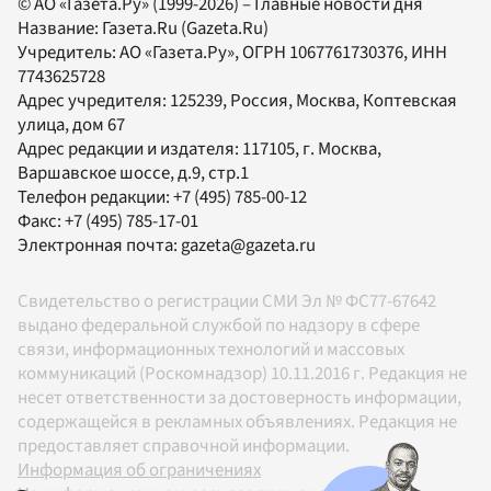
© АО «Газета.Ру» (1999-2026) – Главные новости дня
Название:
Газета.Ru
(Gazeta.Ru)
Учредитель:
АО «Газета.Ру»
, ОГРН 1067761730376, ИНН
7743625728
Адрес учредителя: 125239, Россия, Москва, Коптевская
улица, дом 67
Адрес редакции и издателя:
117105
, г.
Москва
,
Варшавское шоссе, д.9, стр.1
Телефон редакции:
+7 (495) 785-00-12
Факс:
+7 (495) 785-17-01
Электронная почта:
gazeta@gazeta.ru
Свидетельство о регистрации СМИ Эл № ФС77-67642
выдано федеральной службой по надзору в сфере
связи, информационных технологий и массовых
коммуникаций (Роскомнадзор) 10.11.2016 г. Редакция не
несет ответственности за достоверность информации,
содержащейся в рекламных объявлениях. Редакция не
предоставляет справочной информации.
Информация об ограничениях