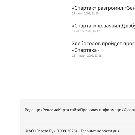
«Спартак» разгромил «Зе
28 июня 2009, 21:53
«Спартак» дозаявил Дзюб
12 марта 2009, 16:42
Хлебосолов пройдет прос
«Спартака»
13 января 2009, 13:18
Редакция
Реклама
Карта сайта
Правовая информация
Услов
© АО «Газета.Ру» (1999-2026) – Главные новости дня