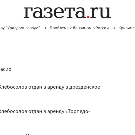
аву "Уралдронзавода"
Проблемы с бензином в России
Кризис с
Фасио
лебосолов отдан в аренду в дрезденское
лебосолов отдан в аренду «Торпедо-