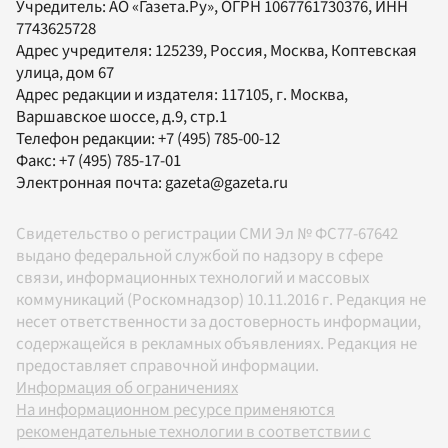
Учредитель:
АО «Газета.Ру»
, ОГРН 1067761730376, ИНН
7743625728
Адрес учредителя: 125239, Россия, Москва, Коптевская
улица, дом 67
Адрес редакции и издателя:
117105
, г.
Москва
,
Варшавское шоссе, д.9, стр.1
Телефон редакции:
+7 (495) 785-00-12
Факс:
+7 (495) 785-17-01
Электронная почта:
gazeta@gazeta.ru
Свидетельство о регистрации СМИ Эл № ФС77-67642
выдано федеральной службой по надзору в сфере
связи, информационных технологий и массовых
коммуникаций (Роскомнадзор) 10.11.2016 г. Редакция не
несет ответственности за достоверность информации,
содержащейся в рекламных объявлениях. Редакция не
предоставляет справочной информации.
Информация об ограничениях
На информационном ресурсе применяются
рекомендательные технологии в соответствии с