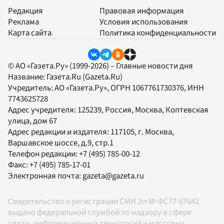
Редакция
Правовая информация
Реклама
Условия использования
Карта сайта
Политика конфиденциальности
© АО «Газета.Ру» (1999-2026) – Главные новости дня
Название:
Газета.Ru
(Gazeta.Ru)
Учредитель:
АО «Газета.Ру»
, ОГРН 1067761730376, ИНН
7743625728
Адрес учредителя: 125239, Россия, Москва, Коптевская
улица, дом 67
Адрес редакции и издателя:
117105
, г.
Москва
,
Варшавское шоссе, д.9, стр.1
Телефон редакции:
+7 (495) 785-00-12
Факс:
+7 (495) 785-17-01
Электронная почта:
gazeta@gazeta.ru
Свидетельство о регистрации СМИ Эл № ФС77-67642
выдано федеральной службой по надзору в сфере
связи, информационных технологий и массовых