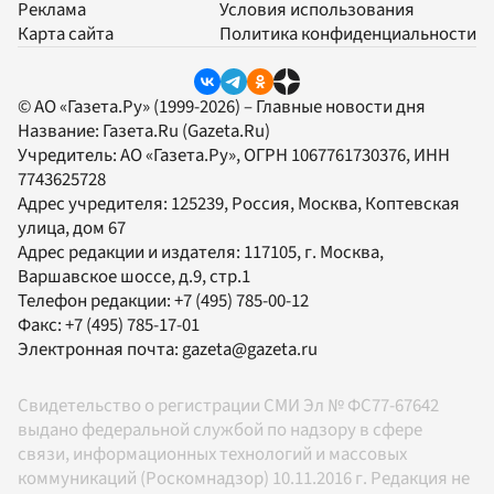
Реклама
Условия использования
Карта сайта
Политика конфиденциальности
© АО «Газета.Ру» (1999-2026) – Главные новости дня
Название:
Газета.Ru
(Gazeta.Ru)
Учредитель:
АО «Газета.Ру»
, ОГРН 1067761730376, ИНН
7743625728
Адрес учредителя: 125239, Россия, Москва, Коптевская
улица, дом 67
Адрес редакции и издателя:
117105
, г.
Москва
,
Варшавское шоссе, д.9, стр.1
Телефон редакции:
+7 (495) 785-00-12
Факс:
+7 (495) 785-17-01
Электронная почта:
gazeta@gazeta.ru
Свидетельство о регистрации СМИ Эл № ФС77-67642
выдано федеральной службой по надзору в сфере
связи, информационных технологий и массовых
коммуникаций (Роскомнадзор) 10.11.2016 г. Редакция не