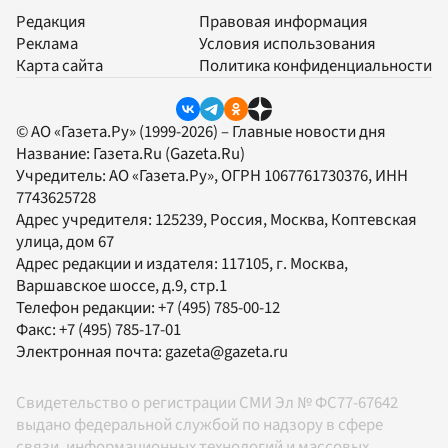
Редакция
Правовая информация
Реклама
Условия использования
Карта сайта
Политика конфиденциальности
© АО «Газета.Ру» (1999-2026) – Главные новости дня
Название:
Газета.Ru
(Gazeta.Ru)
Учредитель:
АО «Газета.Ру»
, ОГРН 1067761730376, ИНН
7743625728
Адрес учредителя: 125239, Россия, Москва, Коптевская
улица, дом 67
Адрес редакции и издателя:
117105
, г.
Москва
,
Варшавское шоссе, д.9, стр.1
Телефон редакции:
+7 (495) 785-00-12
Факс:
+7 (495) 785-17-01
Электронная почта:
gazeta@gazeta.ru
Свидетельство о регистрации СМИ Эл № ФС77-67642
выдано федеральной службой по надзору в сфере
связи, информационных технологий и массовых