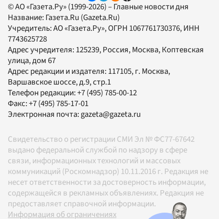
© АО «Газета.Ру» (1999-2026) – Главные новости дня
Название:
Газета.Ru
(Gazeta.Ru)
Учредитель:
АО «Газета.Ру»
, ОГРН 1067761730376, ИНН
7743625728
Адрес учредителя: 125239, Россия, Москва, Коптевская
улица, дом 67
Адрес редакции и издателя:
117105
, г.
Москва
,
Варшавское шоссе, д.9, стр.1
Телефон редакции:
+7 (495) 785-00-12
Факс:
+7 (495) 785-17-01
Электронная почта:
gazeta@gazeta.ru
Свидетельство о регистрации СМИ Эл № ФС77-67642
выдано федеральной службой по надзору в сфере
связи, информационных технологий и массовых
коммуникаций (Роскомнадзор) 10.11.2016 г. Редакция не
несет ответственности за достоверность информации,
содержащейся в рекламных объявлениях. Редакция не
предоставляет справочной информации.
Информация об ограничениях