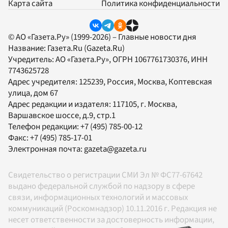
Карта сайта
Политика конфиденциальности
© АО «Газета.Ру» (1999-2026) – Главные новости дня
Название:
Газета.Ru
(Gazeta.Ru)
Учредитель:
АО «Газета.Ру»
, ОГРН 1067761730376, ИНН
7743625728
Адрес учредителя: 125239, Россия, Москва, Коптевская
улица, дом 67
Адрес редакции и издателя:
117105
, г.
Москва
,
Варшавское шоссе, д.9, стр.1
Телефон редакции:
+7 (495) 785-00-12
Факс:
+7 (495) 785-17-01
Электронная почта:
gazeta@gazeta.ru
Свидетельство о регистрации СМИ Эл № ФС77-67642
выдано федеральной службой по надзору в сфере
связи, информационных технологий и массовых
коммуникаций (Роскомнадзор) 10.11.2016 г. Редакция не
несет ответственности за достоверность информации,