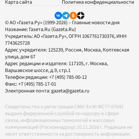
Карта сайта
Политика конфиденциальности
© АО «Газета.Ру» (1999-2026) – Главные новости дня
Название:
Газета.Ru
(Gazeta.Ru)
Учредитель:
АО «Газета.Ру»
, ОГРН 1067761730376, ИНН
7743625728
Адрес учредителя: 125239, Россия, Москва, Коптевская
улица, дом 67
Адрес редакции и издателя:
117105
, г.
Москва
,
Варшавское шоссе, д.9, стр.1
Телефон редакции:
+7 (495) 785-00-12
Факс:
+7 (495) 785-17-01
Электронная почта:
gazeta@gazeta.ru
Свидетельство о регистрации СМИ Эл № ФС77-67642
выдано федеральной службой по надзору в сфере
связи, информационных технологий и массовых
коммуникаций (Роскомнадзор) 10.11.2016 г. Редакция не
несет ответственности за достоверность информации,