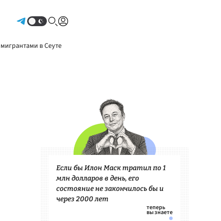
Авторизоваться
 мигрантами в Сеуте
Если бы Илон Маск тратил по 1
млн долларов в день, его
состояние не закончилось бы и
через 2000 лет