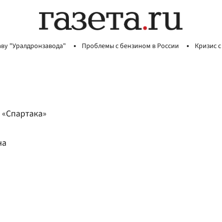
аву "Уралдронзавода"
Проблемы с бензином в России
Кризис с
 «Спартака»
на