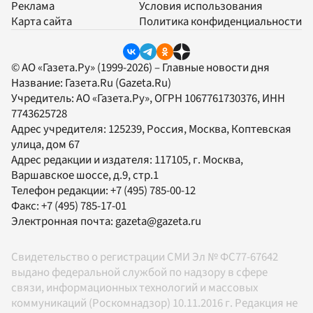
Реклама
Условия использования
Карта сайта
Политика конфиденциальности
© АО «Газета.Ру» (1999-2026) – Главные новости дня
Название:
Газета.Ru
(Gazeta.Ru)
Учредитель:
АО «Газета.Ру»
, ОГРН 1067761730376, ИНН
7743625728
Адрес учредителя: 125239, Россия, Москва, Коптевская
улица, дом 67
Адрес редакции и издателя:
117105
, г.
Москва
,
Варшавское шоссе, д.9, стр.1
Телефон редакции:
+7 (495) 785-00-12
Факс:
+7 (495) 785-17-01
Электронная почта:
gazeta@gazeta.ru
Свидетельство о регистрации СМИ Эл № ФС77-67642
выдано федеральной службой по надзору в сфере
связи, информационных технологий и массовых
коммуникаций (Роскомнадзор) 10.11.2016 г. Редакция не