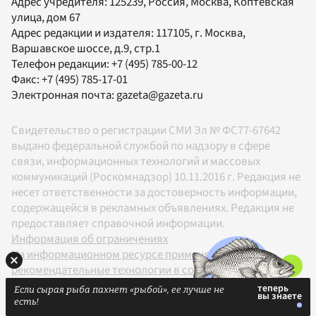
Адрес учредителя: 125239, Россия, Москва, Коптевская
улица, дом 67
Адрес редакции и издателя:
117105
, г.
Москва
,
Варшавское шоссе, д.9, стр.1
Телефон редакции:
+7 (495) 785-00-12
Факс:
+7 (495) 785-17-01
Электронная почта:
gazeta@gazeta.ru
Свидетельство о регистрации СМИ Эл № ФС77-67642
выдано федеральной службой по надзору в сфере
связи, информационных технологий и массовых
коммуникаций (Роскомнадзор) 10.11.2016 г. Редакция не
несет ответственности за достоверность информации,
содержащейся в рекламных объявлениях. Редакция не
предоставляет справочной информации.
Информация об ограничениях
На информационном ресурсе применяются
рекомендательные технологии в соответствии с
Правилами
Если сырая рыба пахнет «рыбой», ее лучше не
18+
есть!